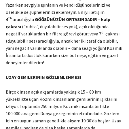
Yazarken sevgiyle ışınlanın ve kendi düşüncelerinizi ve
özellikle de şüphelerinizi eklemeyin. En iyi iletişim
th
4
aracılığıyla
GÖĞSÜNÜZÜN ORTASINDADIR
– kalp
çakrası
(“ruhta”, duyulabilir ses yok), açık olduğunda
th
negatif varlıklardan bir filtre görevi görür; veya 7
çakrası
(duyulabilir ses) aracılığıyla, ancak her iki taraf da olabilir,
yani negatif varlıklar da olabilir – daha sezgi yoğun! Kozmik
İnsanlarla dostluk kurarken size bol neşe, eğitim ve güzel
deneyimler dilerim!
UZAY GEMILERININ GÖZLEMLENMESI
Birçok insan açık akşamlarda yaklaşık 15 – 80 km
yükseklikte uçan Kozmik insanların gemilerinin ışıklarını
izliyor. Toplamda 250 milyon Kozmik insanla birlikte
100.000 ana gemi Dünya gezegeninin etrafındadır. Gözlem
için en uygun zaman genellikle akşam 10:30’da başlar. Uzay
gemileri nadiren de olsa başka zamanlarda da