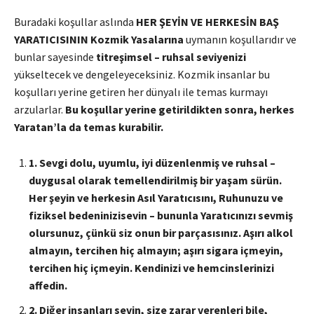
Buradaki koşullar aslında
HER ŞEYİN VE HERKESİN BAŞ
YARATICISININ Kozmik Yasalarına
uymanın koşullarıdır ve
bunlar sayesinde
titreşimsel – ruhsal seviyenizi
yükseltecek ve dengeleyeceksiniz. Kozmik insanlar bu
koşulları yerine getiren her dünyalı ile temas kurmayı
arzularlar.
Bu koşullar yerine getirildikten sonra, herkes
Yaratan’la da temas kurabilir.
1
. Sevgi dolu, uyumlu, iyi düzenlenmiş ve
ruhsal
–
duygusal olarak temellendirilmiş bir yaşam sürün.
Her şeyin ve herkesin Asıl Yaratıcısını,
Ruhunuzu
ve
fiziksel bedeninizi
sevin – bununla Yaratıcınızı sevmiş
olursunuz, çünkü siz onun bir parçasısınız. Aşırı
alkol
almayın, tercihen hiç almayın; aşırı
sigara
içmeyin,
tercihen hiç içmeyin. Kendinizi ve hemcinslerinizi
affedin.
2
. Diğer insanları sevin, size
zarar verenleri
bile,