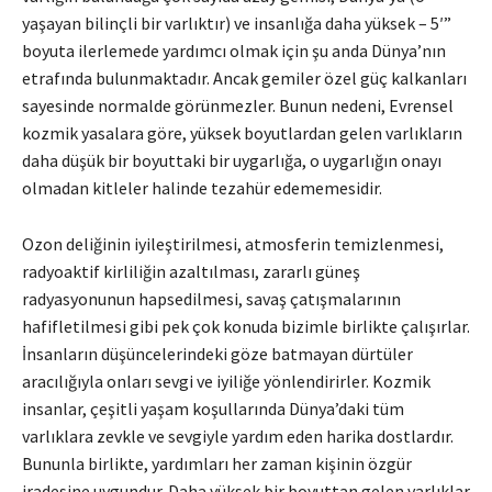
yaşayan bilinçli bir varlıktır) ve insanlığa daha yüksek – 5′”
boyuta ilerlemede yardımcı olmak için şu anda Dünya’nın
etrafında bulunmaktadır. Ancak gemiler özel güç kalkanları
sayesinde normalde görünmezler. Bunun nedeni, Evrensel
kozmik yasalara göre, yüksek boyutlardan gelen varlıkların
daha düşük bir boyuttaki bir uygarlığa, o uygarlığın onayı
olmadan kitleler halinde tezahür edememesidir.
Ozon deliğinin iyileştirilmesi, atmosferin temizlenmesi,
radyoaktif kirliliğin azaltılması, zararlı güneş
radyasyonunun hapsedilmesi, savaş çatışmalarının
hafifletilmesi gibi pek çok konuda bizimle birlikte çalışırlar.
İnsanların düşüncelerindeki göze batmayan dürtüler
aracılığıyla onları sevgi ve iyiliğe yönlendirirler. Kozmik
insanlar, çeşitli yaşam koşullarında Dünya’daki tüm
varlıklara zevkle ve sevgiyle yardım eden harika dostlardır.
Bununla birlikte, yardımları her zaman kişinin özgür
iradesine uygundur. Daha yüksek bir boyuttan gelen varlıklar