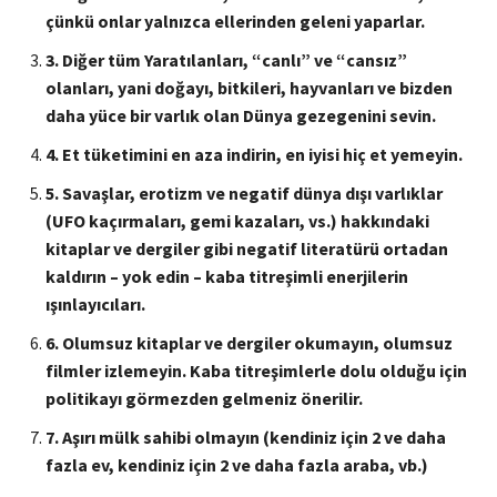
çünkü onlar yalnızca ellerinden geleni yaparlar.
3
. Diğer tüm Yaratılanları, “canlı” ve “cansız”
olanları, yani doğayı, bitkileri, hayvanları ve bizden
daha yüce bir varlık olan Dünya gezegenini sevin.
4
.
Et tüketimini
en aza indirin, en iyisi hiç
et yemeyin
.
5
.
Savaşlar, erotizm ve negatif dünya dışı varlıklar
(UFO kaçırmaları, gemi kazaları, vs.) hakkındaki
kitaplar ve dergiler gibi negatif literatürü
ortadan
kaldırın – yok edin
– kaba titreşimli enerjilerin
ışınlayıcıları.
6
.
Olumsuz kitaplar ve dergiler
okumayın
, olumsuz
filmler
izlemeyin
. Kaba titreşimlerle dolu
olduğu için
politikayı
görmezden gelmeniz önerilir
.
7
. Aşırı mülk sahibi olmayın (kendiniz için 2 ve daha
fazla ev, kendiniz için 2 ve daha fazla araba, vb.)